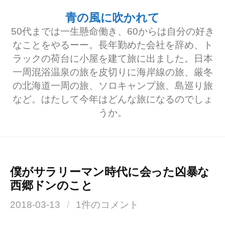
コ
青の風に吹かれて
ン
50代までは一生懸命働き、60からは自分の好き
テ
なことをやるーー。長年勤めた会社を辞め、ト
ラックの荷台に小屋を建て旅に出ました。日本
ン
一周混浴温泉の旅を皮切りに海岸線の旅、厳冬
ツ
の北海道一周の旅、ソロキャンプ旅、島巡り旅
へ
など。はたして今年はどんな旅になるのでしょ
うか。
ス
キ
ッ
プ
僕がサラリーマン時代に会った凶暴な
西郷ドンのこと
2018-03-13
/
1件のコメント