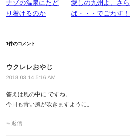
ナゾの温泉にたど
愛しの九州よ、さら
ナ
り着けるのか
ば・・・でごわす！
ビ
ゲ
ー
1件のコメント
シ
ョ
ン
ウクレレおやじ
2018-03-14 5:16 AM
答えは風の中に ですね。
今日も青い風が吹きますように。
返信