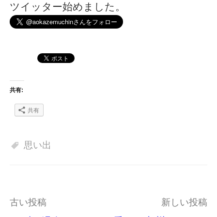
ツイッター始めました。
共有:
共有
思い出
投
古い投稿
新しい投稿
稿