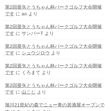
リ
第2回亜矢とうちゃん杯パークゴルフ大会開催
ー
です
に
ao
より
第2回亜矢とうちゃん杯パークゴルフ大会開催
です
に
サンバーT
より
第2回亜矢とうちゃん杯パークゴルフ大会開催
です
に
シュウジロウ
より
第2回亜矢とうちゃん杯パークゴルフ大会開催
です
に
くろまて
より
第2回亜矢とうちゃん杯パークゴルフ大会開催
です
に
山こじ
より
旭川21世紀の森でニュー青の居酒屋オープンで