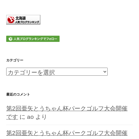
カテゴリー
カ
テ
ゴ
最近のコメント
リ
第2回亜矢とうちゃん杯パークゴルフ大会開催
ー
です
に
ao
より
第2回亜矢とうちゃん杯パークゴルフ大会開催