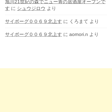
旭川21世紀の森でニュー青の居酒屋オープンで
す
に
シュウジロウ
より
サイボーグ００６９北上す
に
くろまて
より
サイボーグ００６９北上す
に
aomori.n
より