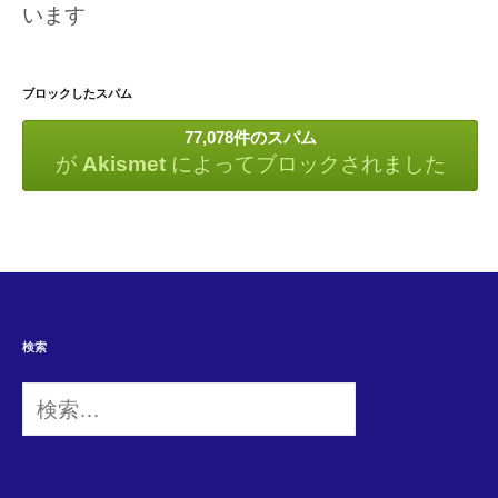
います
ブロックしたスパム
77,078件のスパム
が
Akismet
によってブロックされました
検索
検
索: