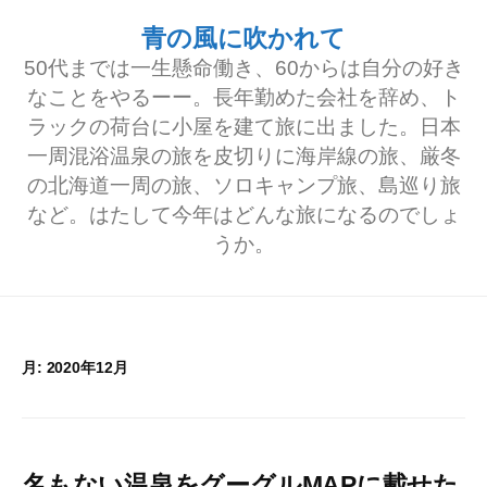
コ
青の風に吹かれて
ン
50代までは一生懸命働き、60からは自分の好き
テ
なことをやるーー。長年勤めた会社を辞め、ト
ラックの荷台に小屋を建て旅に出ました。日本
ン
一周混浴温泉の旅を皮切りに海岸線の旅、厳冬
ツ
の北海道一周の旅、ソロキャンプ旅、島巡り旅
へ
など。はたして今年はどんな旅になるのでしょ
うか。
ス
キ
ッ
プ
月:
2020年12月
名もない温泉をグーグルMAPに載せた