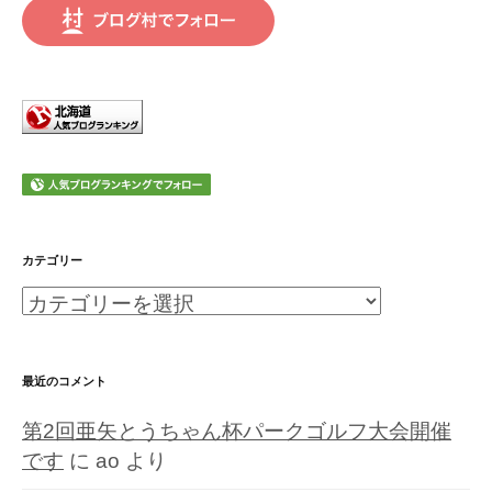
カテゴリー
カ
テ
ゴ
最近のコメント
リ
第2回亜矢とうちゃん杯パークゴルフ大会開催
ー
です
に
ao
より