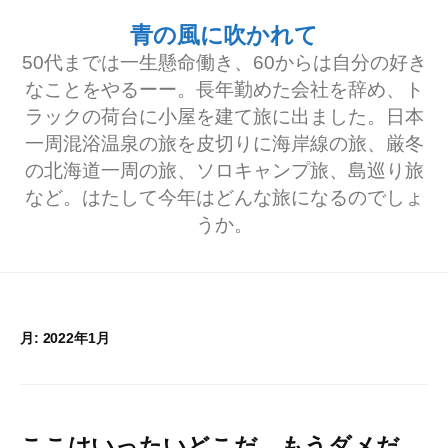
コ
青の風に吹かれて
ン
50代までは一生懸命働き、60からは自分の好き
テ
なことをやるーー。長年勤めた会社を辞め、ト
ラックの荷台に小屋を建て旅に出ました。日本
ン
一周混浴温泉の旅を皮切りに海岸線の旅、厳冬
ツ
の北海道一周の旅、ソロキャンプ旅、島巡り旅
へ
など。はたして今年はどんな旅になるのでしょ
うか。
ス
キ
ッ
プ
月:
2022年1月
ここはいったいどこだ…もうダメだ。