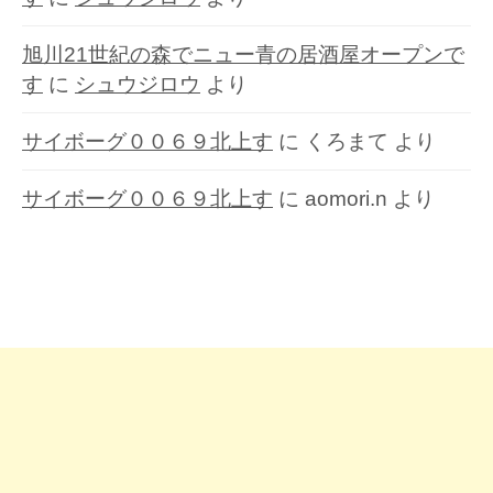
旭川21世紀の森でニュー青の居酒屋オープンで
す
に
シュウジロウ
より
サイボーグ００６９北上す
に
くろまて
より
サイボーグ００６９北上す
に
aomori.n
より