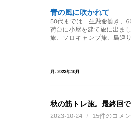
コ
青の風に吹かれて
ン
50代までは一生懸命働き、
テ
荷台に小屋を建て旅に出ま
ン
旅、ソロキャンプ旅、島巡
ツ
へ
ス
月:
2023年10月
キ
ッ
プ
秋の筋トレ旅。最終回
2023-10-24
/
15件のコメ