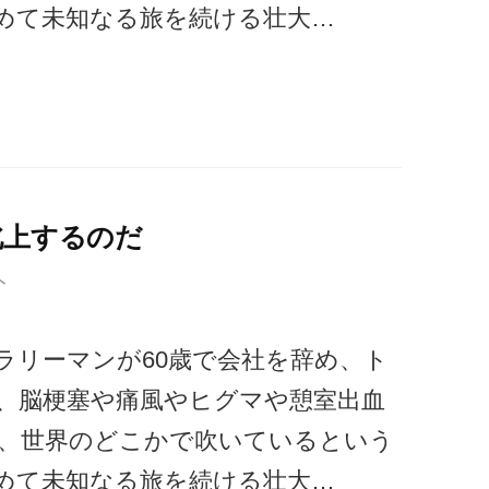
めて未知なる旅を続ける壮大…
北上するのだ
ト
ラリーマンが60歳で会社を辞め、ト
、脳梗塞や痛風やヒグマや憩室出血
、世界のどこかで吹いているという
めて未知なる旅を続ける壮大…