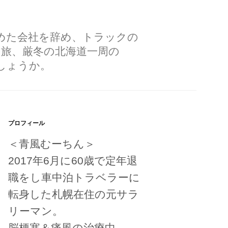
勤めた会社を辞め、トラックの
の旅、厳冬の北海道一周の
しょうか。
プロフィール
＜青風むーちん＞
2017年6月に60歳で定年退
職をし車中泊トラベラーに
転身した札幌在住の元サラ
リーマン。
脳梗塞＆痛風の治療中。