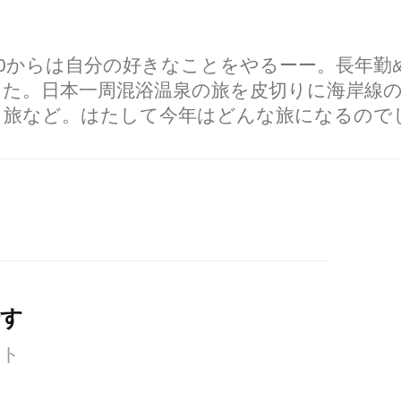
60からは自分の好きなことをやるーー。長年
した。日本一周混浴温泉の旅を皮切りに海岸線
り旅など。はたして今年はどんな旅になるので
です
ント