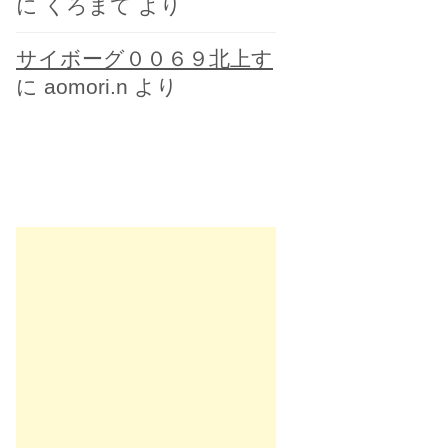
に
くろまて
より
サイボーグ００６９北上す
に
aomori.n
より