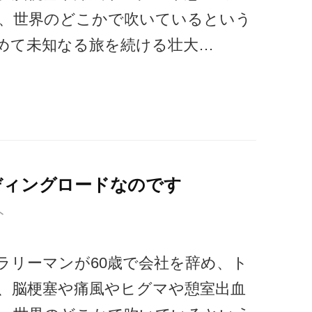
、世界のどこかで吹いているという
めて未知なる旅を続ける壮大…
ディングロードなのです
ト
ラリーマンが60歳で会社を辞め、ト
、脳梗塞や痛風やヒグマや憩室出血