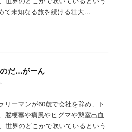
、世界のどこかで吹いているという
めて未知なる旅を続ける壮大…
るのだ…がーん
ト
ラリーマンが60歳で会社を辞め、ト
、脳梗塞や痛風やヒグマや憩室出血
、世界のどこかで吹いているという