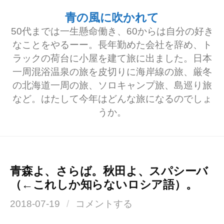
コ
青の風に吹かれて
ン
50代までは一生懸命働き、60からは自分の好き
テ
なことをやるーー。長年勤めた会社を辞め、ト
ラックの荷台に小屋を建て旅に出ました。日本
ン
一周混浴温泉の旅を皮切りに海岸線の旅、厳冬
ツ
の北海道一周の旅、ソロキャンプ旅、島巡り旅
へ
など。はたして今年はどんな旅になるのでしょ
うか。
ス
キ
ッ
プ
青森よ、さらば。秋田よ、スパシーバ
（←これしか知らないロシア語）。
2018-07-19
/
コメントする