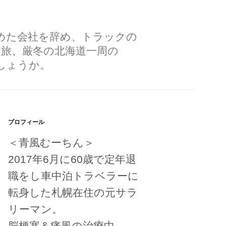
勤めた会社を辞め、トラックの
の旅、厳冬の北海道一周の
しょうか。
プロフィール
＜青風むーちん＞
2017年6月に60歳で定年退
職をし車中泊トラベラーに
転身した札幌在住の元サラ
リーマン。
脳梗塞＆痛風の治療中。