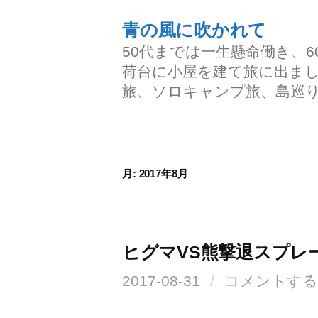
コ
青の風に吹かれて
ン
50代までは一生懸命働き、
テ
荷台に小屋を建て旅に出ま
ン
旅、ソロキャンプ旅、島巡
ツ
へ
ス
月:
2017年8月
キ
ッ
プ
ヒグマVS熊撃退スプレ
2017-08-31
/
コメントする