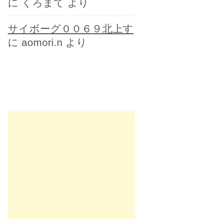
に
くろまて
より
サイボーグ００６９北上す
に
aomori.n
より