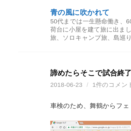
コ
青の風に吹かれて
ン
50代までは一生懸命働き、
テ
荷台に小屋を建て旅に出ま
ン
旅、ソロキャンプ旅、島巡
ツ
へ
ス
諦めたらそこで試合終
キ
2018-06-23
/
1件のコメン
ッ
プ
車検のため、舞鶴からフェ