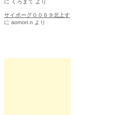
に
くろまて
より
サイボーグ００６９北上す
に
aomori.n
より