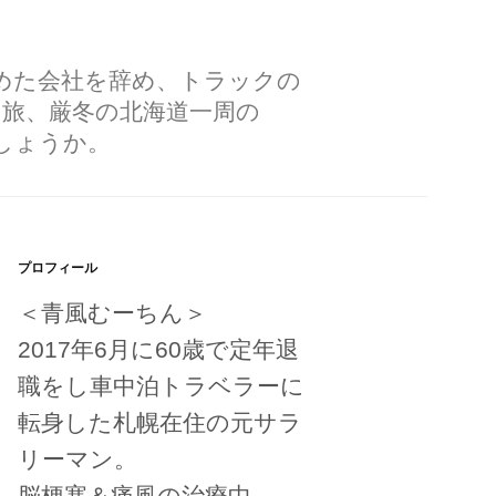
勤めた会社を辞め、トラックの
の旅、厳冬の北海道一周の
しょうか。
プロフィール
＜青風むーちん＞
2017年6月に60歳で定年退
職をし車中泊トラベラーに
転身した札幌在住の元サラ
リーマン。
脳梗塞＆痛風の治療中。