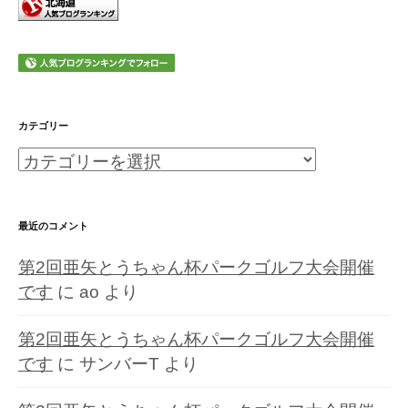
カテゴリー
カ
テ
ゴ
最近のコメント
リ
第2回亜矢とうちゃん杯パークゴルフ大会開催
ー
です
に
ao
より
第2回亜矢とうちゃん杯パークゴルフ大会開催
です
に
サンバーT
より