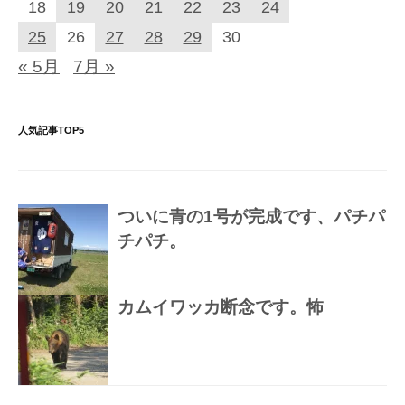
18
19
20
21
22
23
24
25
26
27
28
29
30
« 5月
7月 »
人気記事TOP5
ついに青の1号が完成です、パチパ
チパチ。
カムイワッカ断念です。怖