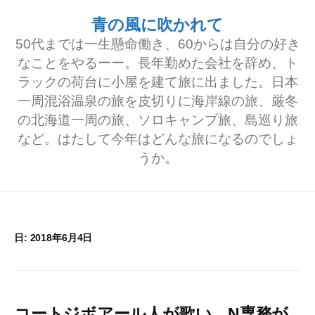
コ
青の風に吹かれて
ン
50代までは一生懸命働き、60からは自分の好き
テ
なことをやるーー。長年勤めた会社を辞め、ト
ラックの荷台に小屋を建て旅に出ました。日本
ン
一周混浴温泉の旅を皮切りに海岸線の旅、厳冬
ツ
の北海道一周の旅、ソロキャンプ旅、島巡り旅
へ
など。はたして今年はどんな旅になるのでしょ
うか。
ス
キ
ッ
プ
日:
2018年6月4日
コートジボアール人が歌い、N専務が