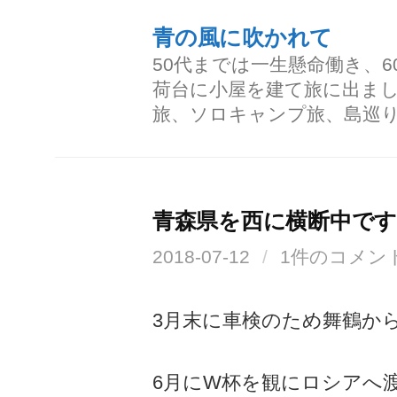
コ
青の風に吹かれて
ン
50代までは一生懸命働き、
テ
荷台に小屋を建て旅に出ま
ン
旅、ソロキャンプ旅、島巡
ツ
へ
ス
青森県を西に横断中で
キ
2018-07-12
/
1件のコメン
ッ
プ
3月末に車検のため舞鶴か
6月にW杯を観にロシアへ