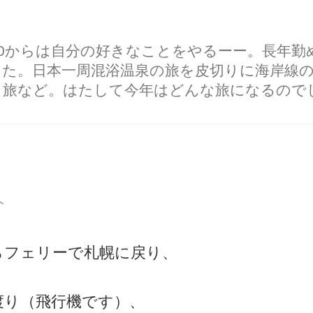
60からは自分の好きなことをやるーー。長年
した。日本一周混浴温泉の旅を皮切りに海岸線
り旅など。はたして今年はどんな旅になるので
す
ト
らフェリーで札幌に戻り、
渡り（飛行機です）、