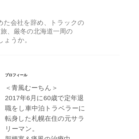
勤めた会社を辞め、トラックの
の旅、厳冬の北海道一周の
しょうか。
プロフィール
＜青風むーちん＞
2017年6月に60歳で定年退
職をし車中泊トラベラーに
転身した札幌在住の元サラ
リーマン。
脳梗塞＆痛風の治療中。