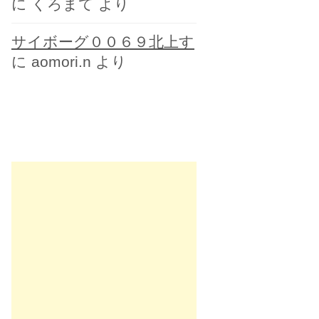
に
くろまて
より
サイボーグ００６９北上す
に
aomori.n
より