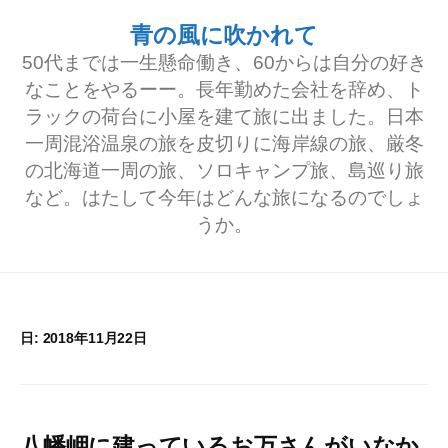
コ
青の風に吹かれて
ン
50代までは一生懸命働き、60からは自分の好き
テ
なことをやるーー。長年勤めた会社を辞め、ト
ラックの荷台に小屋を建て旅に出ました。日本
ン
一周混浴温泉の旅を皮切りに海岸線の旅、厳冬
ツ
の北海道一周の旅、ソロキャンプ旅、島巡り旅
へ
など。はたして今年はどんな旅になるのでしょ
うか。
ス
キ
ッ
プ
日:
2018年11月22日
八幡岬に建っているお万さんがいなか