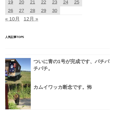
19
20
21
22
23
24
25
26
27
28
29
30
« 10月
12月 »
人気記事TOP5
ついに青の1号が完成です、パチパ
チパチ。
カムイワッカ断念です。怖