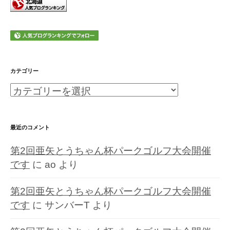
カテゴリー
カ
テ
ゴ
最近のコメント
リ
第2回亜矢とうちゃん杯パークゴルフ大会開催
ー
です
に
ao
より
第2回亜矢とうちゃん杯パークゴルフ大会開催
です
に
サンバーT
より