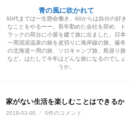
コ
青の風に吹かれて
ン
50代までは一生懸命働き、60からは自分の好き
テ
なことをやるーー。長年勤めた会社を辞め、ト
ラックの荷台に小屋を建て旅に出ました。日本
ン
一周混浴温泉の旅を皮切りに海岸線の旅、厳冬
ツ
の北海道一周の旅、ソロキャンプ旅、島巡り旅
へ
など。はたして今年はどんな旅になるのでしょ
うか。
ス
キ
ッ
プ
家がない生活を楽しむことはできるか
2019-03-05
/
5件のコメント