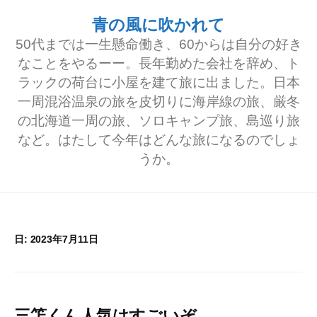
コ
青の風に吹かれて
ン
50代までは一生懸命働き、60からは自分の好き
テ
なことをやるーー。長年勤めた会社を辞め、ト
ラックの荷台に小屋を建て旅に出ました。日本
ン
一周混浴温泉の旅を皮切りに海岸線の旅、厳冬
ツ
の北海道一周の旅、ソロキャンプ旅、島巡り旅
へ
など。はたして今年はどんな旅になるのでしょ
うか。
ス
キ
ッ
プ
日:
2023年7月11日
三笘くん人気はすごいぞ