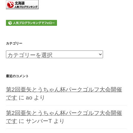
カテゴリー
カ
テ
ゴ
最近のコメント
リ
第2回亜矢とうちゃん杯パークゴルフ大会開催
ー
です
に
ao
より
第2回亜矢とうちゃん杯パークゴルフ大会開催
です
に
サンバーT
より