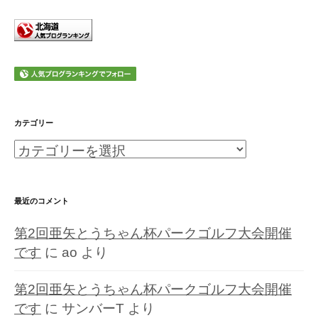
カテゴリー
カ
テ
ゴ
最近のコメント
リ
第2回亜矢とうちゃん杯パークゴルフ大会開催
ー
です
に
ao
より
第2回亜矢とうちゃん杯パークゴルフ大会開催
です
に
サンバーT
より