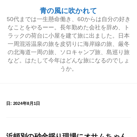
コ
青の風に吹かれて
ン
50代までは一生懸命働き、60からは自分の好き
テ
なことをやるーー。長年勤めた会社を辞め、ト
ラックの荷台に小屋を建て旅に出ました。日本
ン
一周混浴温泉の旅を皮切りに海岸線の旅、厳冬
ツ
の北海道一周の旅、ソロキャンプ旅、島巡り旅
へ
など。はたして今年はどんな旅になるのでしょ
うか。
ス
キ
ッ
プ
日:
2024年8月1日
浜頓別の砂金採り現場にオサムちゃん