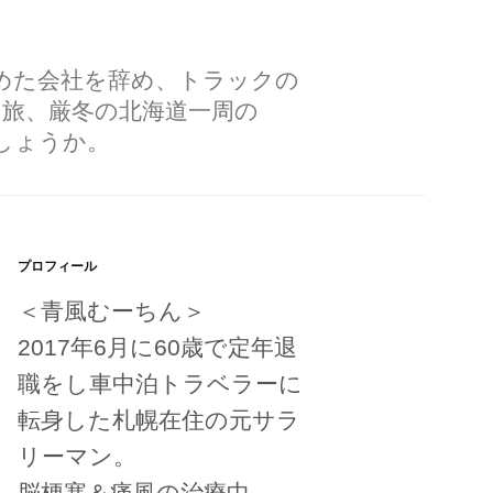
勤めた会社を辞め、トラックの
の旅、厳冬の北海道一周の
しょうか。
プロフィール
＜青風むーちん＞
2017年6月に60歳で定年退
職をし車中泊トラベラーに
転身した札幌在住の元サラ
リーマン。
脳梗塞＆痛風の治療中。