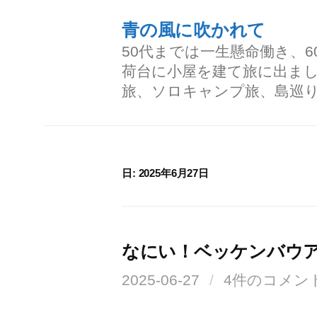
コ
青の風に吹かれて
ン
50代までは一生懸命働き、
テ
荷台に小屋を建て旅に出ま
ン
旅、ソロキャンプ旅、島巡
ツ
へ
ス
日:
2025年6月27日
キ
ッ
プ
なにい！ベッケンバウ
2025-06-27
/
4件のコメン