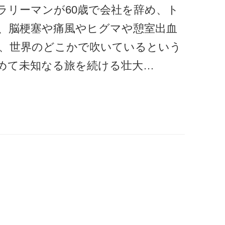
ラリーマンが60歳で会社を辞め、ト
、脳梗塞や痛風やヒグマや憩室出血
、世界のどこかで吹いているという
めて未知なる旅を続ける壮大…