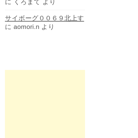
に
くろまて
より
サイボーグ００６９北上す
に
aomori.n
より