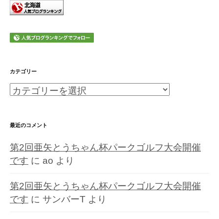
カテゴリー
カ
テ
ゴ
最近のコメント
リ
第2回亜矢とうちゃん杯パークゴルフ大会開催
ー
です
に
ao
より
第2回亜矢とうちゃん杯パークゴルフ大会開催
です
に
サンバーT
より