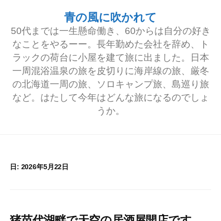
コ
青の風に吹かれて
ン
50代までは一生懸命働き、60からは自分の好き
テ
なことをやるーー。長年勤めた会社を辞め、ト
ラックの荷台に小屋を建て旅に出ました。日本
ン
一周混浴温泉の旅を皮切りに海岸線の旅、厳冬
ツ
の北海道一周の旅、ソロキャンプ旅、島巡り旅
へ
など。はたして今年はどんな旅になるのでしょ
うか。
ス
キ
ッ
プ
日:
2026年5月22日
猪苗代湖畔で天空の居酒屋開店です