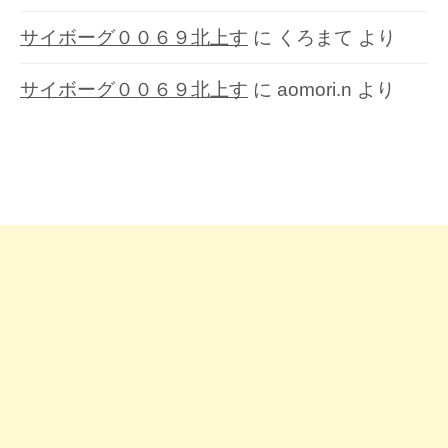
サイボーグ００６９北上す
に
くろまて
より
サイボーグ００６９北上す
に
aomori.n
より