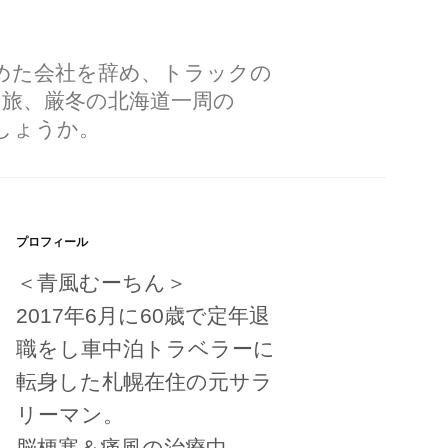
勤めた会社を辞め、トラックの
の旅、厳冬の北海道一周の
しょうか。
プロフィール
＜青風むーちん＞
2017年6月に60歳で定年退
職をし車中泊トラベラーに
転身した札幌在住の元サラ
リーマン。
脳梗塞＆痛風の治療中。