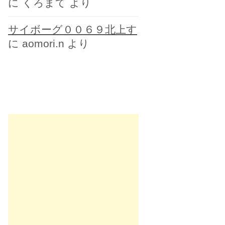
に
くろまて
より
サイボーグ００６９北上す
に
aomori.n
より