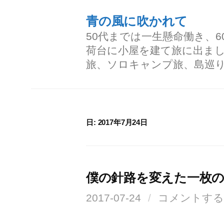
コ
青の風に吹かれて
ン
50代までは一生懸命働き、
テ
荷台に小屋を建て旅に出ま
ン
旅、ソロキャンプ旅、島巡
ツ
へ
ス
日:
2017年7月24日
キ
ッ
プ
僕の針路を変えた一枚
2017-07-24
/
コメントする