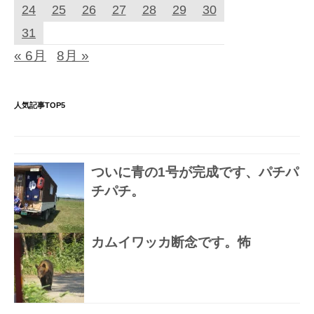
24
25
26
27
28
29
30
31
« 6月
8月 »
人気記事TOP5
ついに青の1号が完成です、パチパ
チパチ。
カムイワッカ断念です。怖