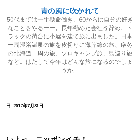
コ
青の風に吹かれて
ン
50代までは一生懸命働き、60からは自分の好き
テ
なことをやるーー。長年勤めた会社を辞め、ト
ラックの荷台に小屋を建て旅に出ました。日本
ン
一周混浴温泉の旅を皮切りに海岸線の旅、厳冬
ツ
の北海道一周の旅、ソロキャンプ旅、島巡り旅
へ
など。はたして今年はどんな旅になるのでしょ
うか。
ス
キ
ッ
プ
日:
2017年7月31日
いよっ、ニッポンイチ！