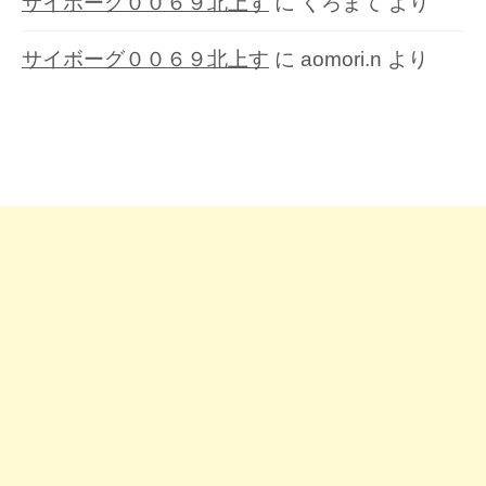
サイボーグ００６９北上す
に
くろまて
より
サイボーグ００６９北上す
に
aomori.n
より