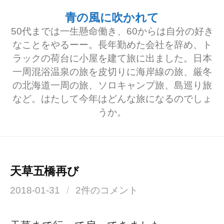
コ
青の風に吹かれて
ン
50代までは一生懸命働き、60からは自分の好き
テ
なことをやるーー。長年勤めた会社を辞め、ト
ラックの荷台に小屋を建て旅に出ました。日本
ン
一周混浴温泉の旅を皮切りに海岸線の旅、厳冬
ツ
の北海道一周の旅、ソロキャンプ旅、島巡り旅
へ
など。はたして今年はどんな旅になるのでしょ
うか。
ス
キ
ッ
プ
天草五橋再び
2018-01-31
/
2件のコメント