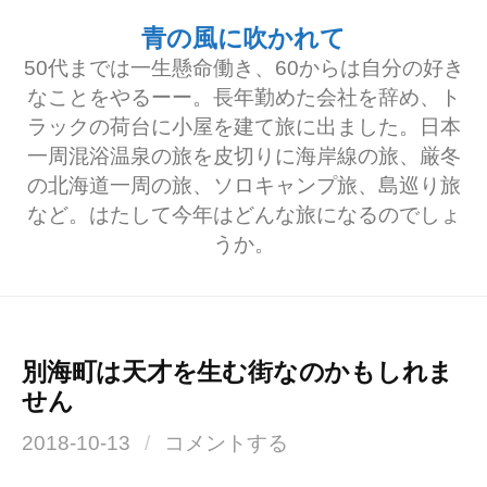
コ
青の風に吹かれて
ン
50代までは一生懸命働き、60からは自分の好き
テ
なことをやるーー。長年勤めた会社を辞め、ト
ラックの荷台に小屋を建て旅に出ました。日本
ン
一周混浴温泉の旅を皮切りに海岸線の旅、厳冬
ツ
の北海道一周の旅、ソロキャンプ旅、島巡り旅
へ
など。はたして今年はどんな旅になるのでしょ
うか。
ス
キ
ッ
プ
別海町は天才を生む街なのかもしれま
せん
2018-10-13
/
コメントする