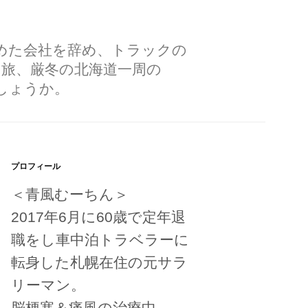
勤めた会社を辞め、トラックの
の旅、厳冬の北海道一周の
しょうか。
プロフィール
＜青風むーちん＞
2017年6月に60歳で定年退
職をし車中泊トラベラーに
転身した札幌在住の元サラ
リーマン。
脳梗塞＆痛風の治療中。