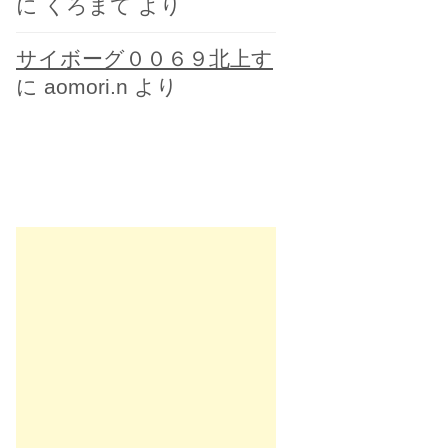
に
くろまて
より
サイボーグ００６９北上す
に
aomori.n
より