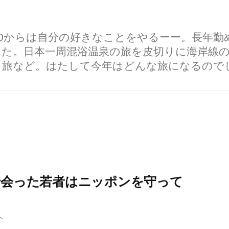
60からは自分の好きなことをやるーー。長年
した。日本一周混浴温泉の旅を皮切りに海岸線
り旅など。はたして今年はどんな旅になるので
で会った若者はニッポンを守って
ト