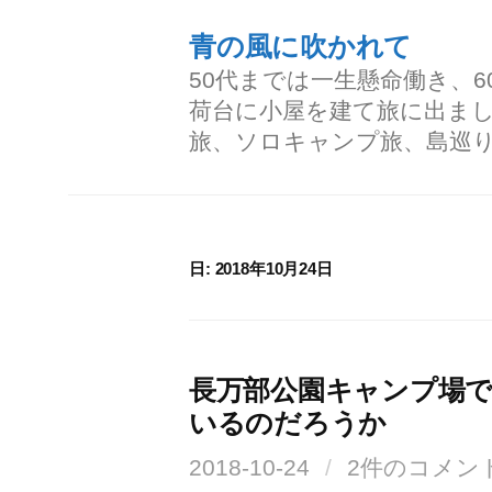
コ
青の風に吹かれて
ン
50代までは一生懸命働き、
テ
荷台に小屋を建て旅に出ま
ン
旅、ソロキャンプ旅、島巡
ツ
へ
ス
日:
2018年10月24日
キ
ッ
プ
長万部公園キャンプ場
いるのだろうか
2018-10-24
/
2件のコメン