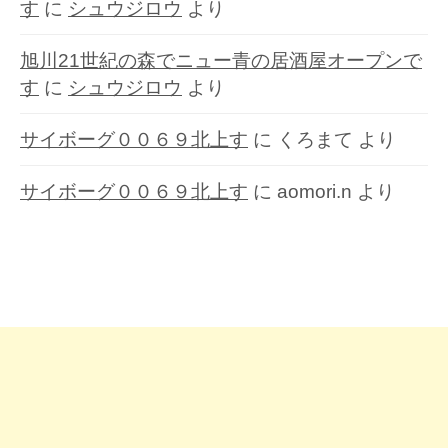
す
に
シュウジロウ
より
旭川21世紀の森でニュー青の居酒屋オープンで
す
に
シュウジロウ
より
サイボーグ００６９北上す
に
くろまて
より
サイボーグ００６９北上す
に
aomori.n
より