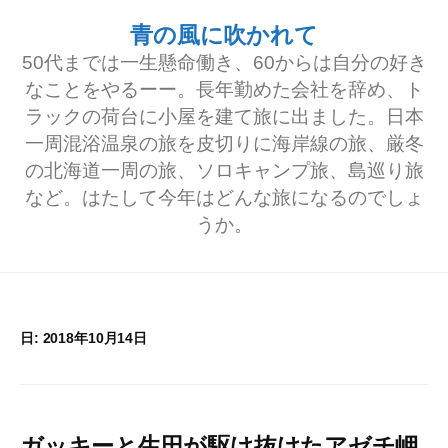
コ
青の風に吹かれて
ン
50代までは一生懸命働き、60からは自分の好き
テ
なことをやるーー。長年勤めた会社を辞め、ト
ラックの荷台に小屋を建て旅に出ました。日本
ン
一周混浴温泉の旅を皮切りに海岸線の旅、厳冬
ツ
の北海道一周の旅、ソロキャンプ旅、島巡り旅
へ
など。はたして今年はどんな旅になるのでしょ
うか。
ス
キ
ッ
プ
日:
2018年10月14日
ガッキーと生田が駆け抜けたアゼチ岬