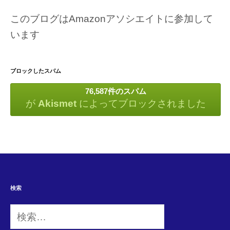
このブログはAmazonアソシエイトに参加して
います
ブロックしたスパム
76,587件のスパム
が
Akismet
によってブロックされました
検索
検
索: