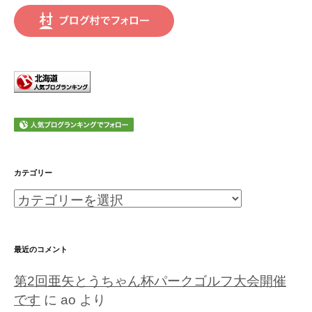
カテゴリー
カ
テ
ゴ
最近のコメント
リ
第2回亜矢とうちゃん杯パークゴルフ大会開催
ー
です
に
ao
より