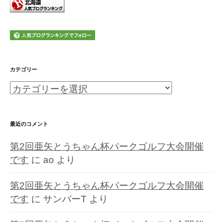
カテゴリー
カ
テ
ゴ
最近のコメント
リ
第2回亜矢とうちゃん杯パークゴルフ大会開催
ー
です
に
ao
より
第2回亜矢とうちゃん杯パークゴルフ大会開催
です
に
サンバーT
より