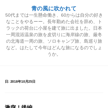
コ
青の風に吹かれて
ン
50代までは一生懸命働き、60からは自分の好き
テ
なことをやるーー。長年勤めた会社を辞め、ト
ラックの荷台に小屋を建て旅に出ました。日本
ン
一周混浴温泉の旅を皮切りに海岸線の旅、厳冬
ツ
の北海道一周の旅、ソロキャンプ旅、島巡り旅
へ
など。はたして今年はどんな旅になるのでしょ
うか。
ス
キ
ッ
プ
日:
2018年10月25日
激突！後編