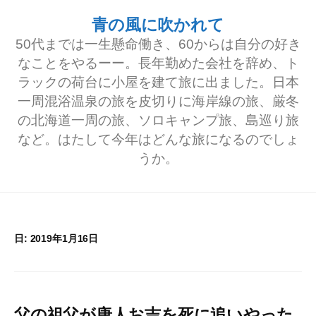
コ
青の風に吹かれて
ン
50代までは一生懸命働き、60からは自分の好き
テ
なことをやるーー。長年勤めた会社を辞め、ト
ラックの荷台に小屋を建て旅に出ました。日本
ン
一周混浴温泉の旅を皮切りに海岸線の旅、厳冬
ツ
の北海道一周の旅、ソロキャンプ旅、島巡り旅
へ
など。はたして今年はどんな旅になるのでしょ
うか。
ス
キ
ッ
プ
日:
2019年1月16日
父の祖父が唐人お吉を死に追いやった