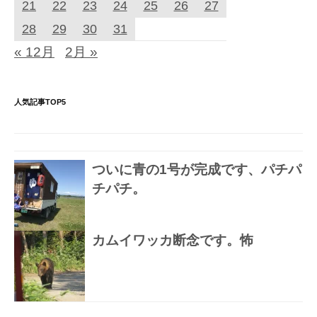
21
22
23
24
25
26
27
28
29
30
31
« 12月
2月 »
人気記事TOP5
ついに青の1号が完成です、パチパ
チパチ。
カムイワッカ断念です。怖