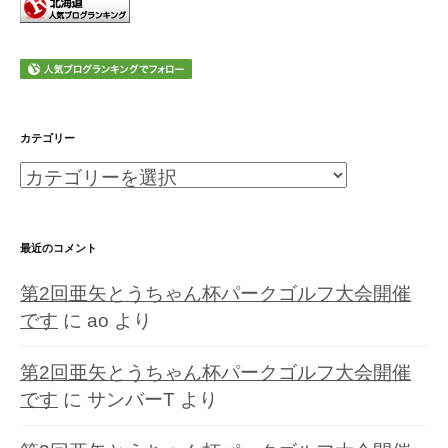
カテゴリー
カ
テ
ゴ
最近のコメント
リ
第2回亜矢とうちゃん杯パークゴルフ大会開催
ー
です
に
ao
より
第2回亜矢とうちゃん杯パークゴルフ大会開催
です
に
サンバーT
より