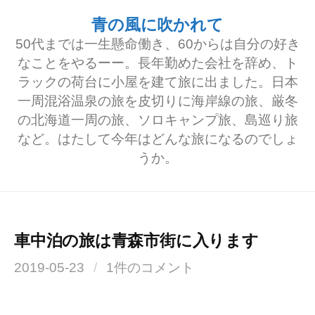
コ
青の風に吹かれて
ン
50代までは一生懸命働き、60からは自分の好き
テ
なことをやるーー。長年勤めた会社を辞め、ト
ラックの荷台に小屋を建て旅に出ました。日本
ン
一周混浴温泉の旅を皮切りに海岸線の旅、厳冬
ツ
の北海道一周の旅、ソロキャンプ旅、島巡り旅
へ
など。はたして今年はどんな旅になるのでしょ
うか。
ス
キ
ッ
プ
車中泊の旅は青森市街に入ります
2019-05-23
/
1件のコメント