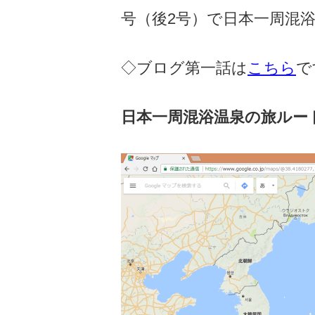
号（後2号）で日本一周混
◇ブログ第一話は
こちら
で
日本一周混浴温泉の旅ルー