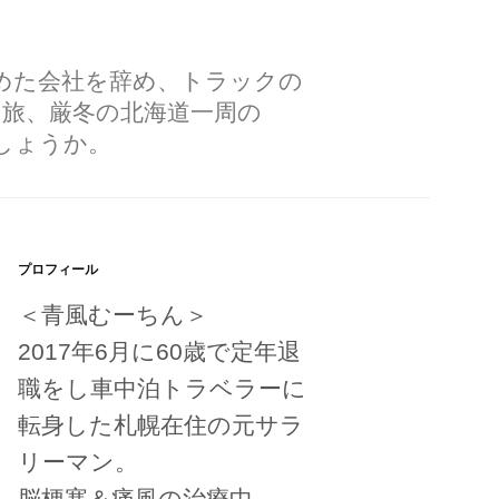
勤めた会社を辞め、トラックの
の旅、厳冬の北海道一周の
しょうか。
プロフィール
＜青風むーちん＞
2017年6月に60歳で定年退
職をし車中泊トラベラーに
転身した札幌在住の元サラ
リーマン。
脳梗塞＆痛風の治療中。