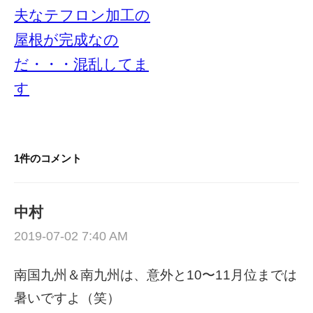
ナ
夫なテフロン加工の
ビ
屋根が完成なの
ゲ
だ・・・混乱してま
ー
す
シ
ョ
ン
1件のコメント
中村
2019-07-02 7:40 AM
南国九州＆南九州は、意外と10〜11月位までは
暑いですよ（笑）