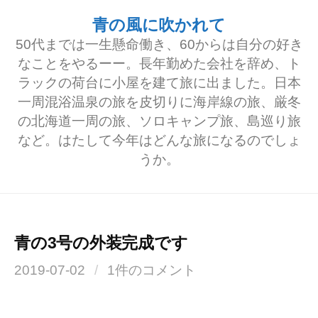
コ
青の風に吹かれて
ン
50代までは一生懸命働き、60からは自分の好き
テ
なことをやるーー。長年勤めた会社を辞め、ト
ラックの荷台に小屋を建て旅に出ました。日本
ン
一周混浴温泉の旅を皮切りに海岸線の旅、厳冬
ツ
の北海道一周の旅、ソロキャンプ旅、島巡り旅
へ
など。はたして今年はどんな旅になるのでしょ
うか。
ス
キ
ッ
プ
青の3号の外装完成です
2019-07-02
/
1件のコメント