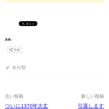
共有:
共有
未分類
投
古い投稿
新しい投稿
稿
ついに1370年大丈
引退します