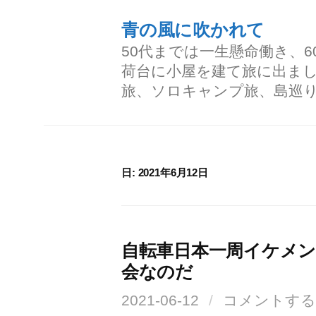
コ
青の風に吹かれて
ン
50代までは一生懸命働き、
テ
荷台に小屋を建て旅に出ま
ン
旅、ソロキャンプ旅、島巡
ツ
へ
ス
日:
2021年6月12日
キ
ッ
プ
自転車日本一周イケメ
会なのだ
2021-06-12
/
コメントする