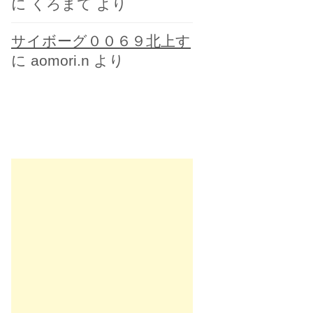
に
くろまて
より
サイボーグ００６９北上す
に
aomori.n
より