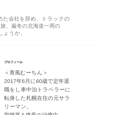
勤めた会社を辞め、トラックの
の旅、厳冬の北海道一周の
しょうか。
プロフィール
＜青風むーちん＞
2017年6月に60歳で定年退
職をし車中泊トラベラーに
転身した札幌在住の元サラ
リーマン。
脳梗塞＆痛風の治療中。