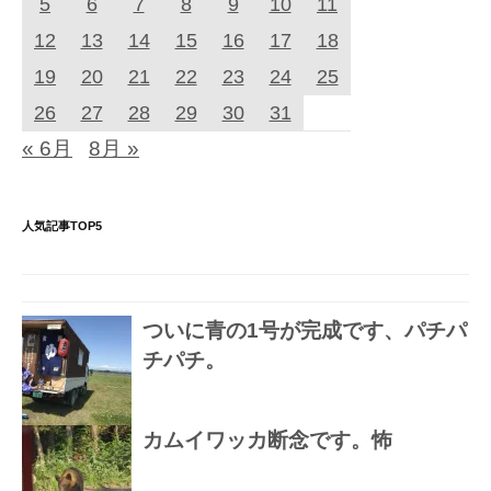
5
6
7
8
9
10
11
12
13
14
15
16
17
18
19
20
21
22
23
24
25
26
27
28
29
30
31
« 6月
8月 »
人気記事TOP5
ついに青の1号が完成です、パチパ
チパチ。
カムイワッカ断念です。怖