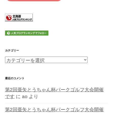
カテゴリー
カ
テ
ゴ
最近のコメント
リ
第2回亜矢とうちゃん杯パークゴルフ大会開催
ー
です
に
ao
より
第2回亜矢とうちゃん杯パークゴルフ大会開催