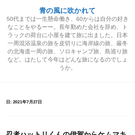
コ
青の風に吹かれて
ン
50代までは一生懸命働き、60からは自分の好き
テ
なことをやるーー。長年勤めた会社を辞め、ト
ラックの荷台に小屋を建て旅に出ました。日本
ン
一周混浴温泉の旅を皮切りに海岸線の旅、厳冬
ツ
の北海道一周の旅、ソロキャンプ旅、島巡り旅
へ
など。はたして今年はどんな旅になるのでしょ
うか。
ス
キ
ッ
プ
日:
2021年7月27日
忍者ハットリくんの伊賀からケムマキ