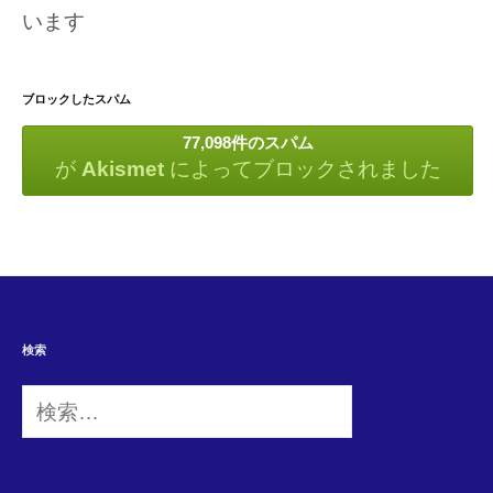
います
ブロックしたスパム
77,098件のスパム
が
Akismet
によってブロックされました
検索
検
索: