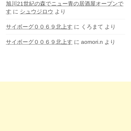
旭川21世紀の森でニュー青の居酒屋オープンで
す
に
シュウジロウ
より
サイボーグ００６９北上す
に
くろまて
より
サイボーグ００６９北上す
に
aomori.n
より