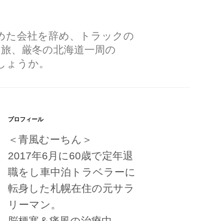
勤めた会社を辞め、トラックの
の旅、厳冬の北海道一周の
しょうか。
プロフィール
＜青風むーちん＞
2017年6月に60歳で定年退
職をし車中泊トラベラーに
転身した札幌在住の元サラ
リーマン。
脳梗塞＆痛風の治療中。