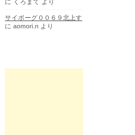
に
くろまて
より
サイボーグ００６９北上す
に
aomori.n
より