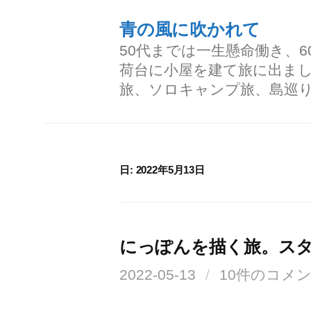
コ
青の風に吹かれて
ン
50代までは一生懸命働き、
テ
荷台に小屋を建て旅に出ま
ン
旅、ソロキャンプ旅、島巡
ツ
へ
ス
日:
2022年5月13日
キ
ッ
プ
にっぽんを描く旅。ス
2022-05-13
/
10件のコメ