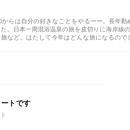
60からは自分の好きなことをやるーー。長年
した。日本一周混浴温泉の旅を皮切りに海岸線
り旅など。はたして今年はどんな旅になるので
タートです
ント