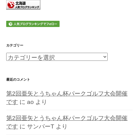
カテゴリー
カ
テ
ゴ
最近のコメント
リ
第2回亜矢とうちゃん杯パークゴルフ大会開催
ー
です
に
ao
より
第2回亜矢とうちゃん杯パークゴルフ大会開催
です
に
サンバーT
より