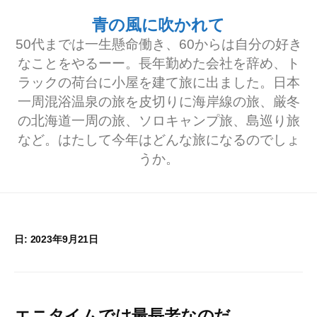
コ
青の風に吹かれて
ン
50代までは一生懸命働き、60からは自分の好き
テ
なことをやるーー。長年勤めた会社を辞め、ト
ラックの荷台に小屋を建て旅に出ました。日本
ン
一周混浴温泉の旅を皮切りに海岸線の旅、厳冬
ツ
の北海道一周の旅、ソロキャンプ旅、島巡り旅
へ
など。はたして今年はどんな旅になるのでしょ
うか。
ス
キ
ッ
プ
日:
2023年9月21日
エニタイムでは最長老なのだ