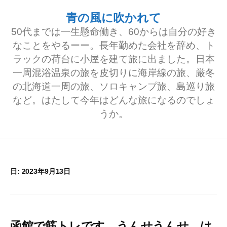
コ
青の風に吹かれて
ン
50代までは一生懸命働き、60からは自分の好き
テ
なことをやるーー。長年勤めた会社を辞め、ト
ラックの荷台に小屋を建て旅に出ました。日本
ン
一周混浴温泉の旅を皮切りに海岸線の旅、厳冬
ツ
の北海道一周の旅、ソロキャンプ旅、島巡り旅
へ
など。はたして今年はどんな旅になるのでしょ
うか。
ス
キ
ッ
プ
日:
2023年9月13日
函館で筋トレです。うんせうんせ、は