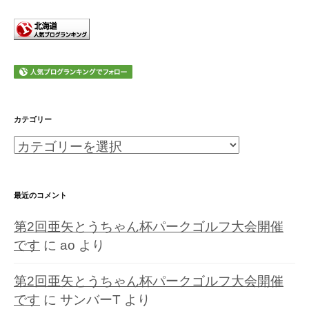
カテゴリー
カ
テ
ゴ
最近のコメント
リ
第2回亜矢とうちゃん杯パークゴルフ大会開催
ー
です
に
ao
より
第2回亜矢とうちゃん杯パークゴルフ大会開催
です
に
サンバーT
より