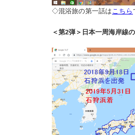
◇混浴旅の第一話は
こちら
＜第2弾＞日本一周海岸線の旅