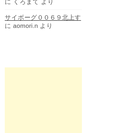
に
くろまて
より
サイボーグ００６９北上す
に
aomori.n
より