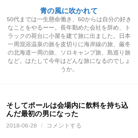
コ
青の風に吹かれて
ン
50代までは一生懸命働き、60からは自分の好き
テ
なことをやるーー。長年勤めた会社を辞め、ト
ラックの荷台に小屋を建て旅に出ました。日本
ン
一周混浴温泉の旅を皮切りに海岸線の旅、厳冬
ツ
の北海道一周の旅、ソロキャンプ旅、島巡り旅
へ
など。はたして今年はどんな旅になるのでしょ
うか。
ス
キ
ッ
プ
そしてポールは会場内に飲料を持ち込
んだ最初の男になった
2018-06-28
/
コメントする