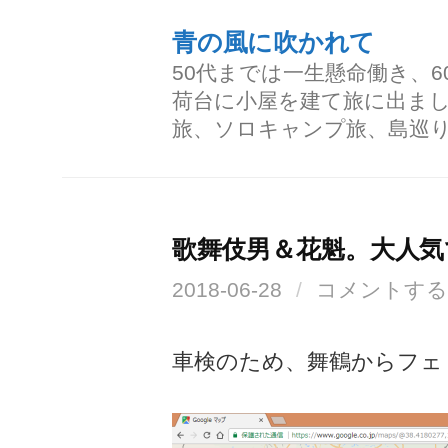
コ
青の風に吹かれて
ン
50代までは一生懸命働き、
テ
荷台に小屋を建て旅に出ま
ン
旅、ソロキャンプ旅、島巡
ツ
へ
ス
歌舞伎男＆花魁。大人気
キ
2018-06-28
/
コメントする
ッ
プ
車検のため、舞鶴からフェ