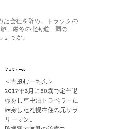
勤めた会社を辞め、トラックの
の旅、厳冬の北海道一周の
しょうか。
プロフィール
＜青風むーちん＞
2017年6月に60歳で定年退
職をし車中泊トラベラーに
転身した札幌在住の元サラ
リーマン。
脳梗塞＆痛風の治療中。