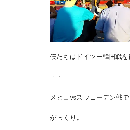
僕たちはドイツー韓国戦を
・・・
メヒコvsスウェーデン戦
がっくり。