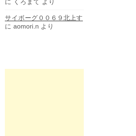
に
くろまて
より
サイボーグ００６９北上す
に
aomori.n
より