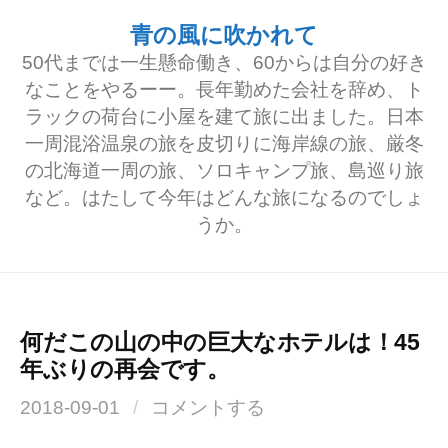
コ
青の風に吹かれて
ン
50代までは一生懸命働き、60からは自分の好き
テ
なことをやるーー。長年勤めた会社を辞め、ト
ラックの荷台に小屋を建て旅に出ました。日本
ン
一周混浴温泉の旅を皮切りに海岸線の旅、厳冬
ツ
の北海道一周の旅、ソロキャンプ旅、島巡り旅
へ
など。はたして今年はどんな旅になるのでしょ
うか。
ス
キ
ッ
プ
何だこの山の中の巨大なホテルは！45
年ぶりの再会です。
2018-09-01
/
コメントする