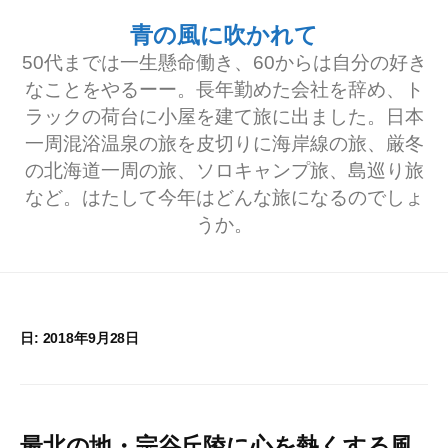
コ
青の風に吹かれて
ン
50代までは一生懸命働き、60からは自分の好き
テ
なことをやるーー。長年勤めた会社を辞め、ト
ラックの荷台に小屋を建て旅に出ました。日本
ン
一周混浴温泉の旅を皮切りに海岸線の旅、厳冬
ツ
の北海道一周の旅、ソロキャンプ旅、島巡り旅
へ
など。はたして今年はどんな旅になるのでしょ
うか。
ス
キ
ッ
プ
日:
2018年9月28日
最北の地・宗谷丘陵に心を熱くする風