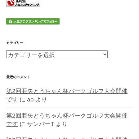
カテゴリー
カ
テ
ゴ
最近のコメント
リ
第2回亜矢とうちゃん杯パークゴルフ大会開催
ー
です
に
ao
より
第2回亜矢とうちゃん杯パークゴルフ大会開催
です
に
サンバーT
より