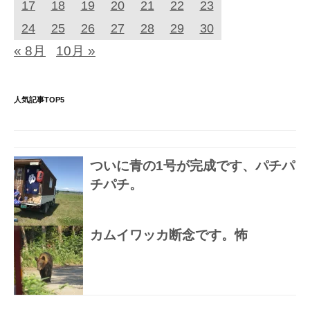
17
18
19
20
21
22
23
24
25
26
27
28
29
30
« 8月
10月 »
人気記事TOP5
ついに青の1号が完成です、パチパ
チパチ。
カムイワッカ断念です。怖