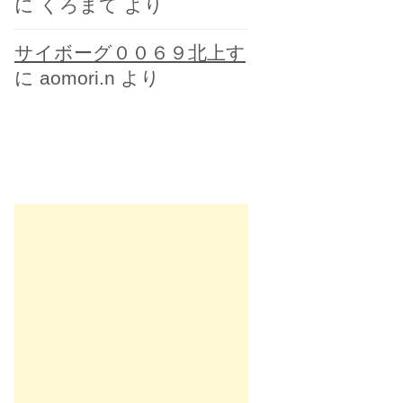
に
くろまて
より
サイボーグ００６９北上す
に
aomori.n
より