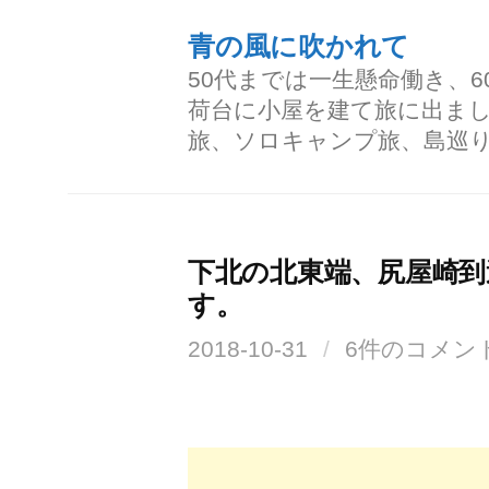
コ
青の風に吹かれて
ン
50代までは一生懸命働き、
テ
荷台に小屋を建て旅に出ま
ン
旅、ソロキャンプ旅、島巡
ツ
へ
ス
下北の北東端、尻屋崎
キ
す。
ッ
2018-10-31
/
6件のコメン
プ