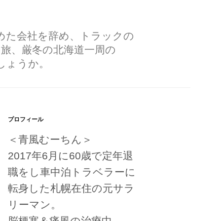
勤めた会社を辞め、トラックの
の旅、厳冬の北海道一周の
しょうか。
プロフィール
＜青風むーちん＞
2017年6月に60歳で定年退
職をし車中泊トラベラーに
転身した札幌在住の元サラ
リーマン。
脳梗塞＆痛風の治療中。