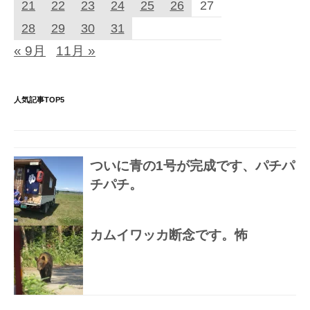
21
22
23
24
25
26
27
28
29
30
31
« 9月
11月 »
人気記事TOP5
ついに青の1号が完成です、パチパ
チパチ。
カムイワッカ断念です。怖