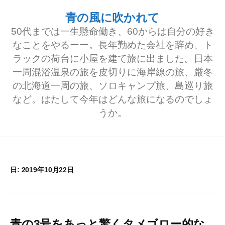
コ
青の風に吹かれて
ン
50代までは一生懸命働き、60からは自分の好き
テ
なことをやるーー。長年勤めた会社を辞め、ト
ラックの荷台に小屋を建て旅に出ました。日本
ン
一周混浴温泉の旅を皮切りに海岸線の旅、厳冬
ツ
の北海道一周の旅、ソロキャンプ旅、島巡り旅
へ
など。はたして今年はどんな旅になるのでしょ
うか。
ス
キ
ッ
プ
日:
2019年10月22日
青の3号をあっと驚くタメゴロー的な