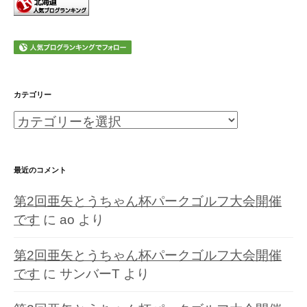
カテゴリー
カ
テ
ゴ
最近のコメント
リ
第2回亜矢とうちゃん杯パークゴルフ大会開催
ー
です
に
ao
より
第2回亜矢とうちゃん杯パークゴルフ大会開催
です
に
サンバーT
より