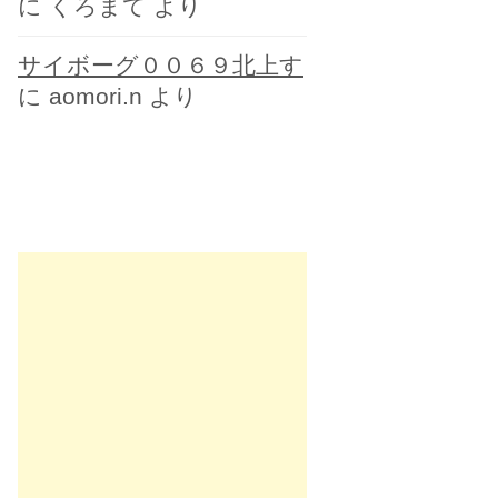
に
くろまて
より
サイボーグ００６９北上す
に
aomori.n
より