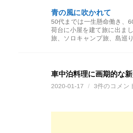
コ
青の風に吹かれて
ン
50代までは一生懸命働き、
テ
荷台に小屋を建て旅に出ま
ン
旅、ソロキャンプ旅、島巡
ツ
へ
ス
車中泊料理に画期的な
キ
2020-01-17
/
3件のコメン
ッ
プ