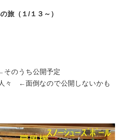
の旅（１/１３～）
←そのうち公開予定
人々 ←面倒なので公開しないかも