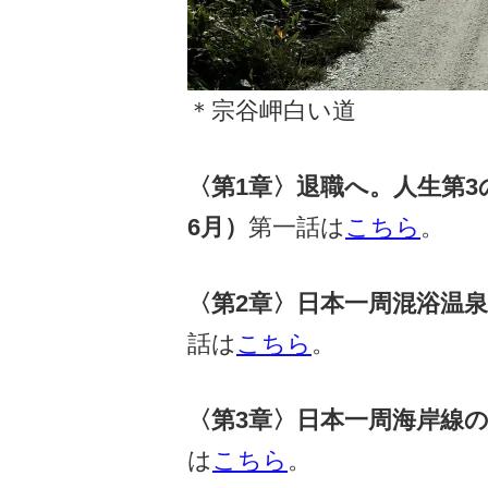
＊宗谷岬白い道
〈第1章〉退職へ。人生第3
6月）
第一話は
こちら
。
〈第2章〉日本一周混浴温泉の
話は
こちら
。
〈第3章〉日本一周海岸線の旅
は
こちら
。