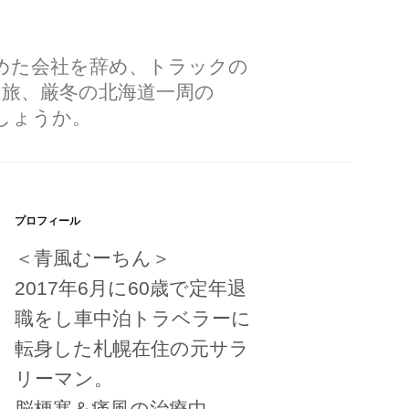
勤めた会社を辞め、トラックの
の旅、厳冬の北海道一周の
しょうか。
プロフィール
＜青風むーちん＞
2017年6月に60歳で定年退
職をし車中泊トラベラーに
転身した札幌在住の元サラ
リーマン。
脳梗塞＆痛風の治療中。