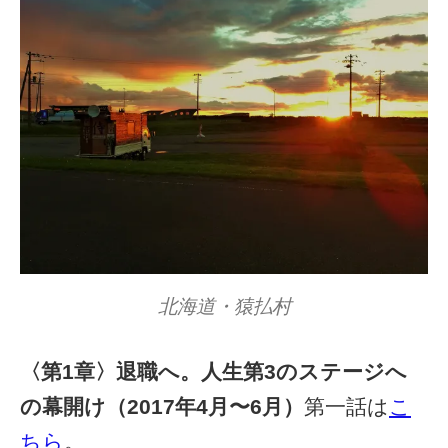
北海道・猿払村
〈第1章〉退職へ。人生第3のステージへ
の幕開け（2017年4月〜6月）
第一話は
こ
ちら
。