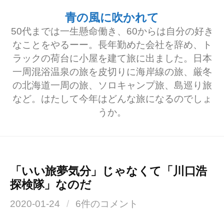
コ
青の風に吹かれて
ン
50代までは一生懸命働き、60からは自分の好き
テ
なことをやるーー。長年勤めた会社を辞め、ト
ラックの荷台に小屋を建て旅に出ました。日本
ン
一周混浴温泉の旅を皮切りに海岸線の旅、厳冬
ツ
の北海道一周の旅、ソロキャンプ旅、島巡り旅
へ
など。はたして今年はどんな旅になるのでしょ
うか。
ス
キ
ッ
プ
「いい旅夢気分」じゃなくて「川口浩
探検隊」なのだ
2020-01-24
/
6件のコメント