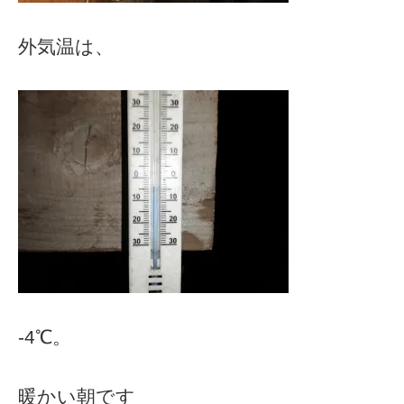
外気温は、
‐4℃。
暖かい朝です