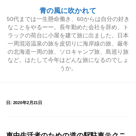
コ
青の風に吹かれて
ン
50代までは一生懸命働き、60からは自分の好き
テ
なことをやるーー。長年勤めた会社を辞め、ト
ラックの荷台に小屋を建て旅に出ました。日本
ン
一周混浴温泉の旅を皮切りに海岸線の旅、厳冬
ツ
の北海道一周の旅、ソロキャンプ旅、島巡り旅
へ
など。はたして今年はどんな旅になるのでしょ
うか。
ス
キ
ッ
プ
日:
2020年2月21日
車中生活者のための道の駅駐車テクニ