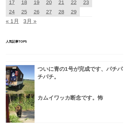
17
18
19
20
21
22
23
24
25
26
27
28
29
« 1月
3月 »
人気記事TOP5
ついに青の1号が完成です、パチパ
チパチ。
カムイワッカ断念です。怖