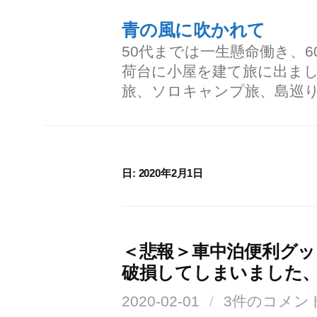
コ
青の風に吹かれて
ン
50代までは一生懸命働き、
テ
荷台に小屋を建て旅に出ま
ン
旅、ソロキャンプ旅、島巡
ツ
へ
ス
日:
2020年2月1日
キ
ッ
プ
＜悲報＞車中泊便利グ
破損してしまいました
2020-02-01
/
3件のコメン