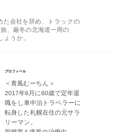
勤めた会社を辞め、トラックの
の旅、厳冬の北海道一周の
しょうか。
プロフィール
＜青風むーちん＞
2017年6月に60歳で定年退
職をし車中泊トラベラーに
転身した札幌在住の元サラ
リーマン。
脳梗塞＆痛風の治療中。