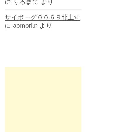
に
くろまて
より
サイボーグ００６９北上す
に
aomori.n
より