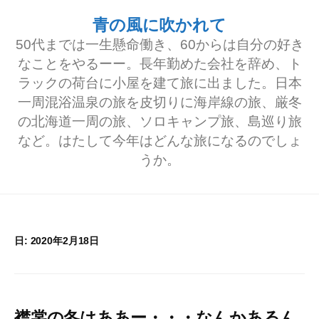
コ
青の風に吹かれて
ン
50代までは一生懸命働き、60からは自分の好き
テ
なことをやるーー。長年勤めた会社を辞め、ト
ラックの荷台に小屋を建て旅に出ました。日本
ン
一周混浴温泉の旅を皮切りに海岸線の旅、厳冬
ツ
の北海道一周の旅、ソロキャンプ旅、島巡り旅
へ
など。はたして今年はどんな旅になるのでしょ
うか。
ス
キ
ッ
プ
日:
2020年2月18日
襟裳の冬はああー・・・なんかあるん