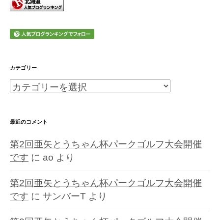
カテゴリー
カ
テ
ゴ
最近のコメント
リ
第2回亜矢とうちゃん杯パークゴルフ大会開催
ー
です
に
ao
より
第2回亜矢とうちゃん杯パークゴルフ大会開催
です
に
サンバーT
より