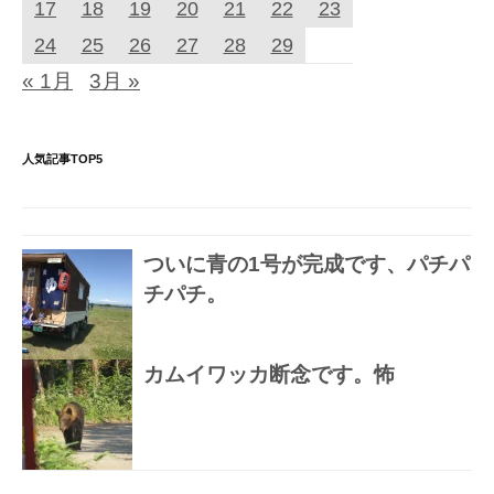
17
18
19
20
21
22
23
24
25
26
27
28
29
« 1月
3月 »
人気記事TOP5
ついに青の1号が完成です、パチパ
チパチ。
カムイワッカ断念です。怖