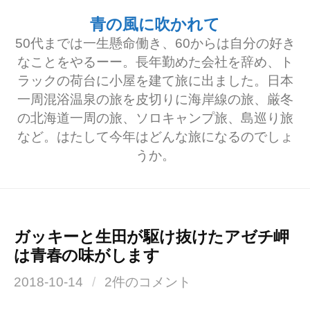
コ
青の風に吹かれて
ン
50代までは一生懸命働き、60からは自分の好き
テ
なことをやるーー。長年勤めた会社を辞め、ト
ラックの荷台に小屋を建て旅に出ました。日本
ン
一周混浴温泉の旅を皮切りに海岸線の旅、厳冬
ツ
の北海道一周の旅、ソロキャンプ旅、島巡り旅
へ
など。はたして今年はどんな旅になるのでしょ
うか。
ス
キ
ッ
プ
ガッキーと生田が駆け抜けたアゼチ岬
は青春の味がします
2018-10-14
/
2件のコメント