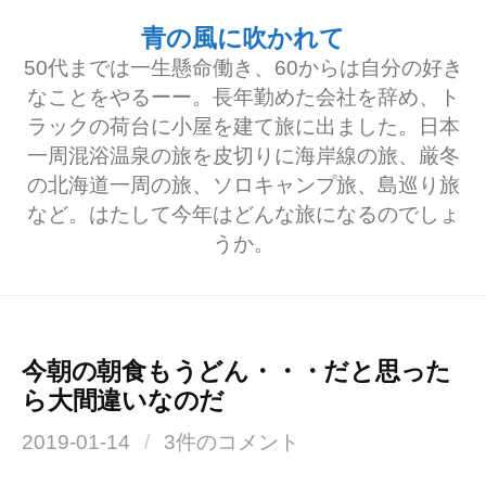
コ
青の風に吹かれて
ン
50代までは一生懸命働き、60からは自分の好き
テ
なことをやるーー。長年勤めた会社を辞め、ト
ラックの荷台に小屋を建て旅に出ました。日本
ン
一周混浴温泉の旅を皮切りに海岸線の旅、厳冬
ツ
の北海道一周の旅、ソロキャンプ旅、島巡り旅
へ
など。はたして今年はどんな旅になるのでしょ
うか。
ス
キ
ッ
プ
今朝の朝食もうどん・・・だと思った
ら大間違いなのだ
2019-01-14
/
3件のコメント