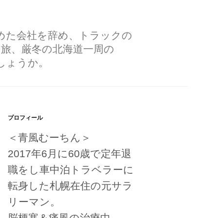
勤めた会社を辞め、トラックの
の旅、厳冬の北海道一周の
しょうか。
プロフィール
＜青風むーちん＞
2017年6月に60歳で定年退
職をし車中泊トラベラーに
転身した札幌在住の元サラ
リーマン。
脳梗塞＆痛風の治療中。