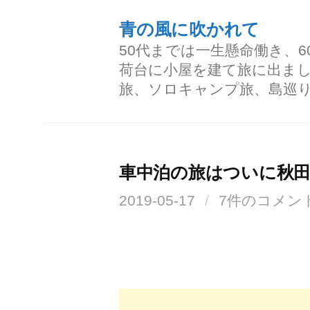
コ
青の風に吹かれて
ン
50代までは一生懸命働き、
テ
荷台に小屋を建て旅に出ま
ン
旅、ソロキャンプ旅、島巡
ツ
へ
ス
車中泊の旅はついに秋
キ
2019-05-17
/
7件のコメン
ッ
プ