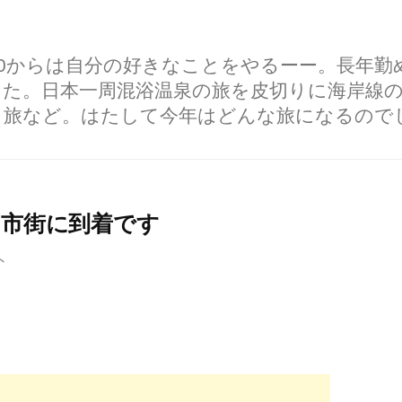
60からは自分の好きなことをやるーー。長年
した。日本一周混浴温泉の旅を皮切りに海岸線
り旅など。はたして今年はどんな旅になるので
田市街に到着です
ト