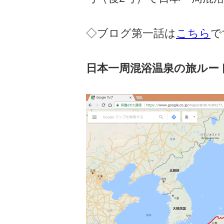
◇ブログ第一話は
こちら
で
日本一周混浴温泉の旅ルー