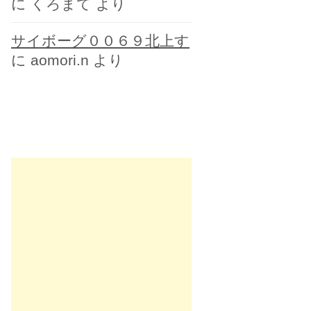
に
くろまて
より
サイボーグ００６９北上す
に
aomori.n
より