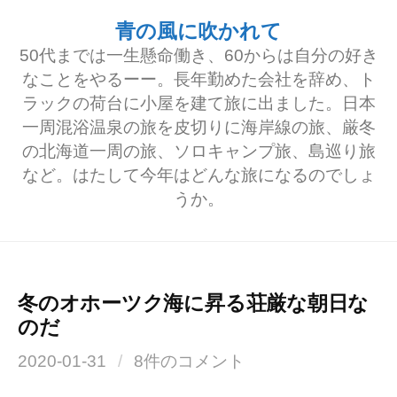
コ
青の風に吹かれて
ン
50代までは一生懸命働き、60からは自分の好き
テ
なことをやるーー。長年勤めた会社を辞め、ト
ラックの荷台に小屋を建て旅に出ました。日本
ン
一周混浴温泉の旅を皮切りに海岸線の旅、厳冬
ツ
の北海道一周の旅、ソロキャンプ旅、島巡り旅
へ
など。はたして今年はどんな旅になるのでしょ
うか。
ス
キ
ッ
プ
冬のオホーツク海に昇る荘厳な朝日な
のだ
2020-01-31
/
8件のコメント