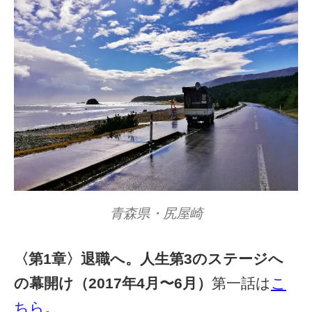
青森県・尻屋崎
〈第1章〉退職へ。人生第3のステージへ
の幕開け（2017年4月〜6月）
第一話は
こ
ちら
。