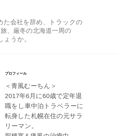
勤めた会社を辞め、トラックの
の旅、厳冬の北海道一周の
しょうか。
プロフィール
＜青風むーちん＞
2017年6月に60歳で定年退
職をし車中泊トラベラーに
転身した札幌在住の元サラ
リーマン。
脳梗塞＆痛風の治療中。