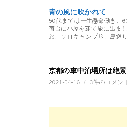
コ
青の風に吹かれて
ン
50代までは一生懸命働き、
テ
荷台に小屋を建て旅に出ま
ン
旅、ソロキャンプ旅、島巡
ツ
へ
ス
京都の車中泊場所は絶
キ
2021-04-16
/
3件のコメン
ッ
プ