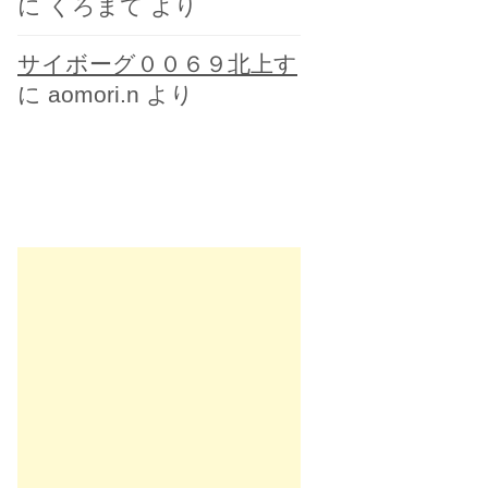
に
くろまて
より
サイボーグ００６９北上す
に
aomori.n
より