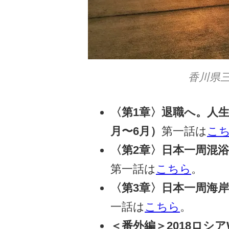
香川県
〈第1章〉退職へ。人生
月〜6月）
第一話は
こ
〈第2章〉日本一周混浴温
第一話は
こちら
。
〈第3章〉日本一周海岸線
一話は
こちら
。
＜番外編＞2018ロシア