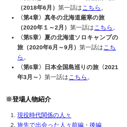
（2018年6月）
第一話は
こちら
。
〈第4章〉真冬の北海道厳寒の旅
（2020年１～2月）
第一話は
こちら
。
〈第5章〉夏の北海道ソロキャンプの
旅（2020年6月～9月）
第一話は
こち
ら
。
〈第6章〉日本全国島巡りの旅〈2021
年3月～〉
第一話は
こちら
。
※登場人物紹介
現役時代関係の人々
旅先で出会った人々前編
・
後編