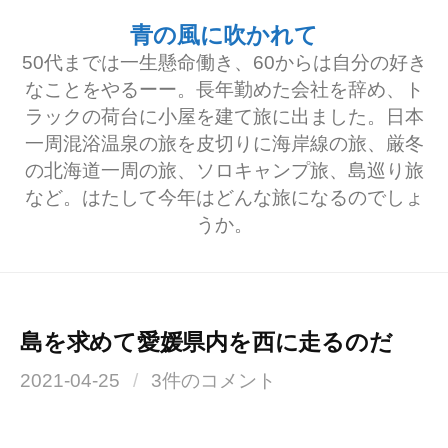
コ
青の風に吹かれて
ン
50代までは一生懸命働き、60からは自分の好き
テ
なことをやるーー。長年勤めた会社を辞め、ト
ラックの荷台に小屋を建て旅に出ました。日本
ン
一周混浴温泉の旅を皮切りに海岸線の旅、厳冬
ツ
の北海道一周の旅、ソロキャンプ旅、島巡り旅
へ
など。はたして今年はどんな旅になるのでしょ
うか。
ス
キ
ッ
プ
島を求めて愛媛県内を西に走るのだ
2021-04-25
/
3件のコメント