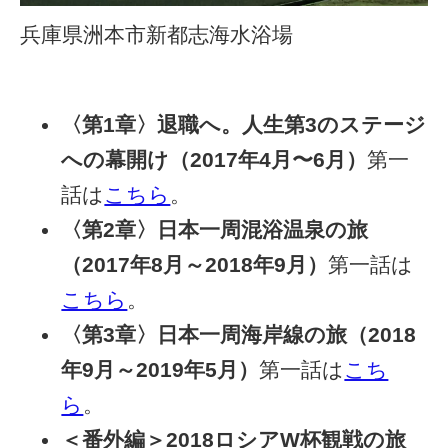
兵庫県洲本市新都志海水浴場
〈第1章〉退職へ。人生第3のステージ
への幕開け（2017年4月〜6月）
第一
話は
こちら
。
〈第2章〉日本一周混浴温泉の旅
（2017年8月～2018年9月）
第一話は
こちら
。
〈第3章〉日本一周海岸線の旅（2018
年9月～2019年5月）
第一話は
こち
ら
。
＜番外編＞2018ロシアW杯観戦の旅