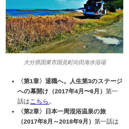
大分県国東市国見町向田海水浴場
〈第1章〉退職へ。人生第3のステージ
への幕開け（2017年4月〜6月）
第一
話は
こちら
。
〈第2章〉日本一周混浴温泉の旅
（2017年8月～2018年9月）
第一話は