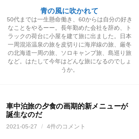
コ
青の風に吹かれて
ン
50代までは一生懸命働き、60からは自分の好き
テ
なことをやるーー。長年勤めた会社を辞め、ト
ラックの荷台に小屋を建て旅に出ました。日本
ン
一周混浴温泉の旅を皮切りに海岸線の旅、厳冬
ツ
の北海道一周の旅、ソロキャンプ旅、島巡り旅
へ
など。はたして今年はどんな旅になるのでしょ
うか。
ス
キ
ッ
プ
車中泊旅の夕食の画期的新メニューが
誕生なのだ
2021-05-27
/
4件のコメント